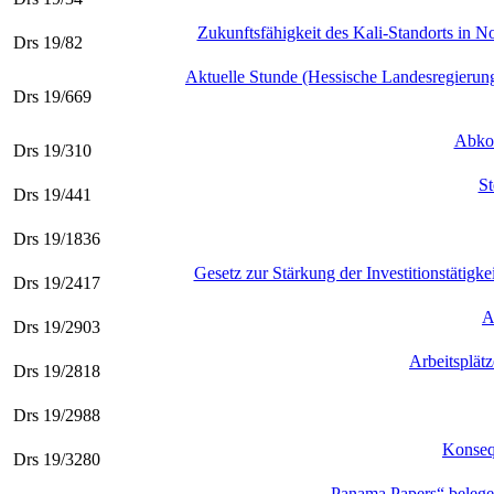
Zukunftsfähigkeit des Kali-Standorts in 
Drs 19/82
Aktuelle Stunde (Hessische Landesregierung
Drs 19/669
Abkom
Drs 19/310
St
Drs 19/441
Drs 19/1836
Gesetz zur Stärkung der Investitionstäti
Drs 19/2417
A
Drs 19/2903
Arbeitsplät
Drs 19/2818
Drs 19/2988
Konsequ
Drs 19/3280
„Panama Papers“ belege